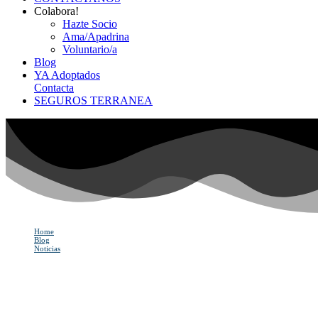
Colabora!
Hazte Socio
Ama/Apadrina
Voluntario/a
Blog
YA Adoptados
Contacta
SEGUROS TERRANEA
Home
Blog
Noticias
Cuándo y dónde fue domesticado el primer perro
Cuándo y dónde fue domes