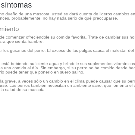
s síntomas
omo dueño de una mascota, usted se dará cuenta de ligeros cambios en
tonces, probablemente, no hay nada serio de qué preocuparse.
amiento
uede comenzar ofreciéndole su comida favorita. Trate de cambiar sus h
ara que sienta hambre.
 los gusanos del perro. El exceso de las pulgas causa el malestar del
está bebiendo suficiente agua y bríndele sus suplementos vitamínico
s una comida al día. Sin embargo, si su perro no ha comido desde hace
ario puede tener que ponerlo en suero salino.
nada grave, a veces sólo un cambio en el clima puede causar que su per
se. Los perros también necesitan un ambiente sano, que fomenta el amo
 la salud de su mascota.