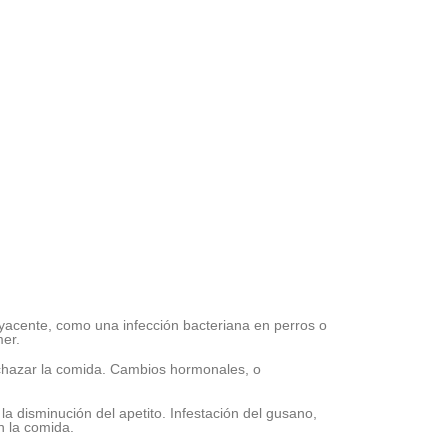
yacente, como una infección bacteriana en perros o
mer.
echazar la comida. Cambios hormonales, o
a disminución del apetito. Infestación del gusano,
n la comida.