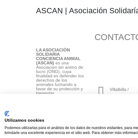
ASCAN | Asociación Solidarí
CONTACT
LA ASOCIACIÓN
SOLIDARIA
656 903 860
CONCIENCIA ANIMAL
(ASCAN)
es una
Asociacion sin animo de
lucro (ONG), cuya
info@ascan.com
finalidad es defender los
derechos de los
animales luchando a
favor de su protección y
Villalbilla /
bienestar.
MADRID
Utilizamos cookies
Podemos utilizarlas para el análisis de los datos de nuestros visitantes, para m
ASCAN. © 2022. Todos los derechos reservados. D
brindarle una excelente experiencia en el sitio web. Para obtener más informaci