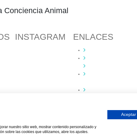
a Conciencia Animal
OS
INSTAGRAM
ENLACES
Contacta
Adopta un perro
.es
Política de
Privacidad
Aviso Legal
Aceptar
ejorar nuestro sitio web, mostrar contenido personalizado y
esarrollado como donación por
Igor André Guerra.
ón sobre las cookies que utilizamos, abre los ajustes.