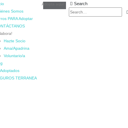
Search
cio
Adopta aqui!
iénes Somos
rros PARA Adoptar
NTÁCTANOS
labora!
Hazte Socio
Ama/Apadrina
Voluntario/a
og
 Adoptados
GUROS TERRANEA