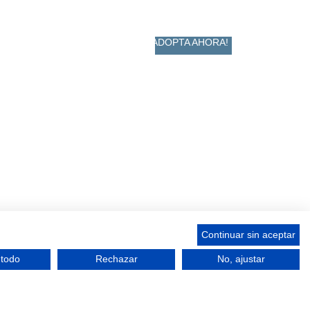
ADOPTA AHORA!
Continuar sin aceptar
 todo
Rechazar
No, ajustar