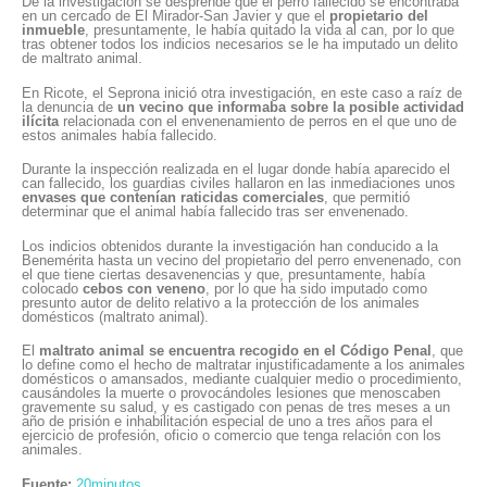
De la investigación se desprende que el perro fallecido se encontraba
en un cercado de El Mirador-San Javier y que el
propietario del
inmueble
, presuntamente, le había quitado la vida al can, por lo que
tras obtener todos los indicios necesarios se le ha imputado un delito
de maltrato animal.
En Ricote, el Seprona inició otra investigación, en este caso a raíz de
la denuncia de
un vecino que informaba sobre la posible actividad
ilícita
relacionada con el envenenamiento de perros en el que uno de
estos animales había fallecido.
Durante la inspección realizada en el lugar donde había aparecido el
can fallecido, los guardias civiles hallaron en las inmediaciones unos
envases que contenían raticidas comerciales
, que permitió
determinar que el animal había fallecido tras ser envenenado.
Los indicios obtenidos durante la investigación han conducido a la
Benemérita hasta un vecino del propietario del perro envenenado, con
el que tiene ciertas desavenencias y que, presuntamente, había
colocado
cebos con veneno
, por lo que ha sido imputado como
presunto autor de delito relativo a la protección de los animales
domésticos (maltrato animal).
El
maltrato animal se encuentra recogido en el Código Penal
, que
lo define como el hecho de maltratar injustificadamente a los animales
domésticos o amansados, mediante cualquier medio o procedimiento,
causándoles la muerte o provocándoles lesiones que menoscaben
gravemente su salud, y es castigado con penas de tres meses a un
año de prisión e inhabilitación especial de uno a tres años para el
ejercicio de profesión, oficio o comercio que tenga relación con los
animales.
Fuente:
20minutos