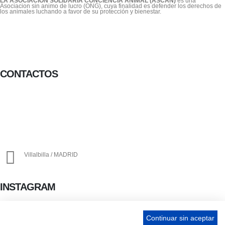
LA ASOCIACIÓN SOLIDARIA CONCIENCIA ANIMAL (ASCAN)
es una
Asociacion sin animo de lucro (ONG), cuya finalidad es defender los derechos de
los animales luchando a favor de su protección y bienestar.
CONTACTOS
656 903 860
info@ascan.com.es
Villalbilla / MADRID
INSTAGRAM
Continuar sin aceptar