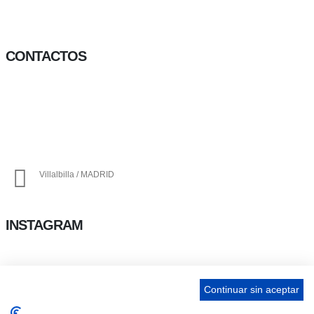
Facebook-f
Twitter
Instagram
CONTACTOS
656 903 860
info@ascan.com.es
Villalbilla / MADRID
INSTAGRAM
ENLACES
Continuar sin aceptar