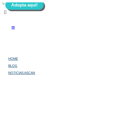
Adopta aqui!
HOME
BLOG
NOTICIAS ASCAN
“¿LAS PROTECTORAS A QUIÉN AYUDAMOS, A LOS ANIMALES O A LAS
ADMINISTRACIONES?”
“¿Las protectoras a
quién ayudamos, a los
animales o a las
administraciones?”