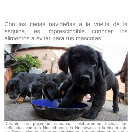
Con las cenas navideñas a la vuelta de la
esquina, es imprescindible conocer los
alimentos a evitar para tus mascotas
Durante las próximas semanas celebraremos fechas tan
señaladas como la
Nochebuena
, la
Nochevieja
o la víspera de
los
Reyes Magos
. Unas celebraciones, protagonizadas por sus