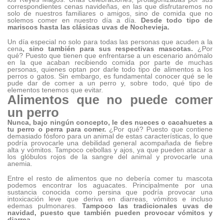
correspondientes cenas navideñas, en las que disfrutaremos no
solo de nuestros familiares o amigos, sino de comida que no
solemos comer en nuestro día a día.
Desde todo tipo de
mariscos hasta las clásicas uvas de Nochevieja.
Un día especial no solo para todas las personas que acuden a la
cena
, sino también para sus respectivas mascotas.
¿Por
qué? Puesto que tienen que enfrentarse a un escenario anómalo
en la que acaban recibiendo comida por parte de muchas
personas, quienes optan por darle todo tipo de alimentos a los
perros o gatos. Sin embargo, es fundamental conocer qué se le
pude dar de comer a un perro y, sobre todo, qué tipo de
elementos tenemos que evitar.
Alimentos que no puede comer
un perro
Nunca, bajo ningún concepto, le des nueces o cacahuetes a
tu perro o perra para comer.
¿Por qué? Puesto que contiene
demasiado fósforo para un animal de estas características, lo que
podría provocarle una debilidad general acompañada de fiebre
alta y vómitos. Tampoco cebollas y ajos, ya que pueden atacar a
los glóbulos rojos de la sangre del animal y provocarle una
anemia.
Entre el resto de alimentos que no debería comer tu mascota
podemos encontrar los aguacates. Principalmente por una
sustancia conocida como persina que podría provocar una
intoxicación leve que deriva en diarreas, vómitos e incluso
edemas pulmonares.
Tampoco las tradicionales uvas de
navidad, puesto que también pueden provocar vómitos y
diarrea.