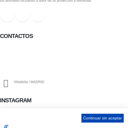
los animales luchando a favor de su protección y bienestar.
CONTACTOS
656 903 860
info@ascan.com.es
Villalbilla / MADRID
INSTAGRAM
Continuar sin aceptar
ENLACES