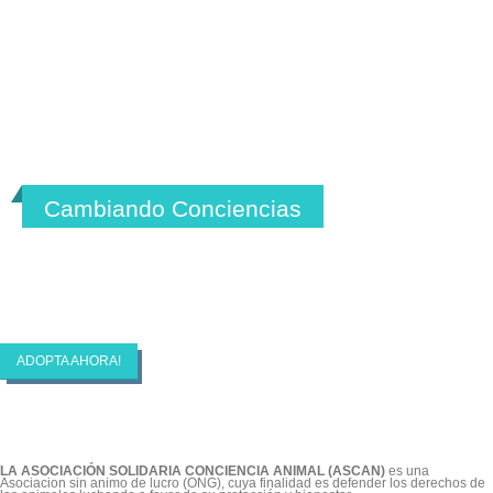
Cambiando Conciencias
ASCAN | Asociación Solidaría Conciencia
Animal
ADOPTA AHORA!
LA ASOCIACIÓN SOLIDARIA CONCIENCIA ANIMAL (ASCAN)
es una
Asociacion sin animo de lucro (ONG), cuya finalidad es defender los derechos de