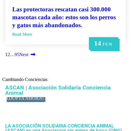
Las protectoras rescatan casi 300.000
mascotas cada año: estos son los perros
y gatos más abandonados.
Read More
14
21
14
6
6
MAY
MAY
JUN
JUN
JUN
1
2
…
95
Next
Cambiando Conciencias
ASCAN | Asociación Solidaría Conciencia
Animal
ADOPTA AHORA!
LA ASOCIACIÓN SOLIDARIA CONCIENCIA ANIMAL
(ASCAN)
es una Asociacion sin animo de lucro (ONG),