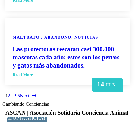
Read More
MALTRATO / ABANDONO
,
NOTICIAS
Las protectoras rescatan casi 300.000
mascotas cada año: estos son los perros
y gatos más abandonados.
Read More
14
21
14
6
6
MAY
MAY
JUN
JUN
JUN
1
2
…
95
Next
Cambiando Conciencias
ASCAN | Asociación Solidaría Conciencia Animal
ADOPTA AHORA!