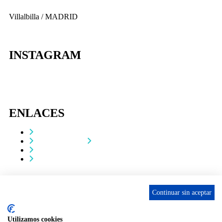
Villalbilla / MADRID
INSTAGRAM
ENLACES
Contacta
Adopta un perro
Política de Privacidad
Aviso Legal
ASCAN. © 2022. Todos los derechos reservados. Desarrollado
Continuar sin aceptar
como donación por
Igor André Guerra.
Utilizamos cookies