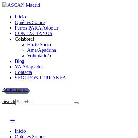
Inicio
Quiénes Somos
Perros PARA Adoptar
CONTÁCTANOS
Colabora!
Hazte Socio
Ama/Apadrina
Voluntario/a
Blog
YA Adoptados
Contacta
SEGUROS TERRANEA
Adopta aqui!
Search
Inicio
Quiénes Somos