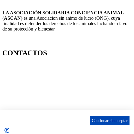
LA ASOCIACIÓN SOLIDARIA CONCIENCIA ANIMAL
(ASCAN)
es una Asociacion sin animo de lucro (ONG), cuya
finalidad es defender los derechos de los animales luchando a favor
de su protección y bienestar.
Facebook-f
Twitter
Instagram
CONTACTOS
656 903 860
info@ascan.com.es
Villalbilla / MADRID
Continuar sin aceptar
INSTAGRAM