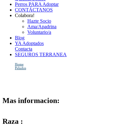
Perros PARA Adoptar
CONTÁCTANOS
Colabora!
Hazte Socio
Ama/Apadrina
Voluntario/a
Blog
YA Adoptados
Contacta
SEGUROS TERRANEA
Home
Peludos
BEBOTE
BEBOTE
Mas informacion:
Raza :