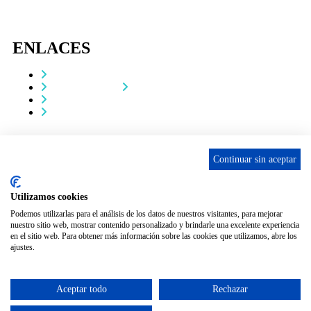
ENLACES
Contacta
Adopta un perro
Política de Privacidad
Aviso Legal
ASCAN. © 2022. Todos los derechos reservados.
Desarrollado como donación por
Igor André Guerra.
Continuar sin aceptar
Utilizamos cookies
Podemos utilizarlas para el análisis de los datos de nuestros visitantes, para mejorar
nuestro sitio web, mostrar contenido personalizado y brindarle una excelente experiencia
en el sitio web. Para obtener más información sobre las cookies que utilizamos, abre los
ajustes.
Aceptar todo
Rechazar