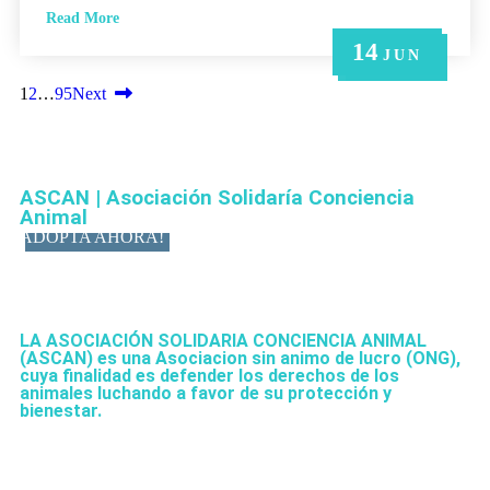
Read More
14
21
14
6
6
MAY
MAY
JUN
JUN
JUN
1
2
…
95
Next
ASCAN | Asociación Solidaría Conciencia
Animal
ADOPTA AHORA!
LA ASOCIACIÓN SOLIDARIA CONCIENCIA ANIMAL
(ASCAN)
es una Asociacion sin animo de lucro (ONG),
cuya finalidad es defender los derechos de los
animales luchando a favor de su protección y
bienestar.