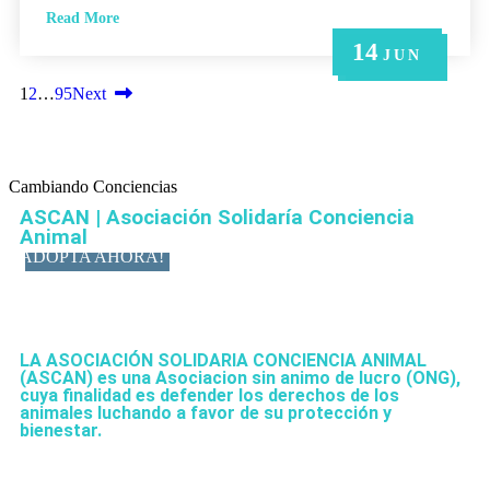
Read More
14
21
14
6
6
MAY
MAY
JUN
JUN
JUN
1
2
…
95
Next
Cambiando Conciencias
ASCAN | Asociación Solidaría Conciencia
Animal
ADOPTA AHORA!
LA ASOCIACIÓN SOLIDARIA CONCIENCIA ANIMAL
(ASCAN)
es una Asociacion sin animo de lucro (ONG),
cuya finalidad es defender los derechos de los
animales luchando a favor de su protección y
bienestar.