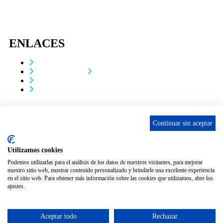
ENLACES
Contacta
Adopta un perro
Política de Privacidad
Aviso Legal
ASCAN. © 2022. Todos los derechos reservados.
Desarrollado como donación por
Igor André Guerra.
Continuar sin aceptar
Utilizamos cookies
Podemos utilizarlas para el análisis de los datos de nuestros visitantes, para mejorar
nuestro sitio web, mostrar contenido personalizado y brindarle una excelente experiencia
en el sitio web. Para obtener más información sobre las cookies que utilizamos, abre los
ajustes.
Aceptar todo
Rechazar