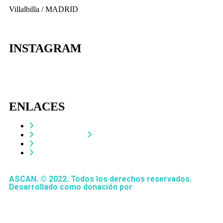
Villalbilla / MADRID
INSTAGRAM
ENLACES
Contacta
Adopta un perro
Política de Privacidad
Aviso Legal
ASCAN. © 2022. Todos los derechos reservados.
Desarrollado como donación por
Igor André Guerra.