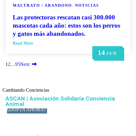
MALTRATO / ABANDONO
,
NOTICIAS
Las protectoras rescatan casi 300.000
mascotas cada año: estos son los perros
y gatos más abandonados.
Read More
14
21
14
6
6
MAY
MAY
JUN
JUN
JUN
1
2
…
95
Next
Cambiando Conciencias
ASCAN | Asociación Solidaría Conciencia
Animal
ADOPTA AHORA!