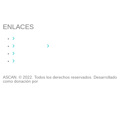
ENLACES
Contacta
Adopta un perro
Política de Privacidad
Aviso Legal
ASCAN. © 2022. Todos los derechos reservados. Desarrollado
como donación por
Igor André Guerra.