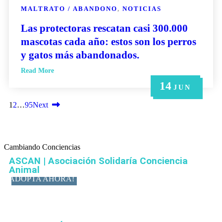
MALTRATO / ABANDONO
,
NOTICIAS
Las protectoras rescatan casi 300.000
mascotas cada año: estos son los perros
y gatos más abandonados.
Read More
14
21
14
6
6
MAY
MAY
JUN
JUN
JUN
1
2
…
95
Next
Cambiando Conciencias
ASCAN | Asociación Solidaría Conciencia
Animal
ADOPTA AHORA!