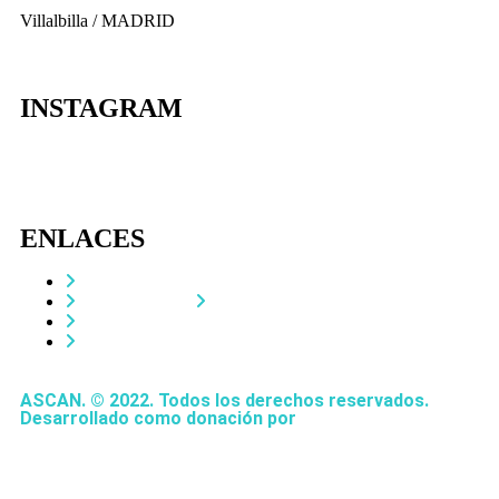
Villalbilla / MADRID
INSTAGRAM
ENLACES
Contacta
Adopta un perro
Política de Privacidad
Aviso Legal
ASCAN. © 2022. Todos los derechos reservados.
Desarrollado como donación por
Igor André Guerra.