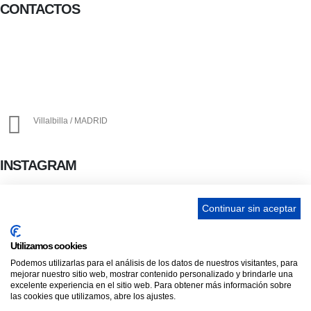
CONTACTOS
656 903 860
info@ascan.com.es
Villalbilla / MADRID
INSTAGRAM
Continuar sin aceptar
ENLACES
Utilizamos cookies
Contacta
Podemos utilizarlas para el análisis de los datos de nuestros visitantes, para
mejorar nuestro sitio web, mostrar contenido personalizado y brindarle una
Adopta un perro
excelente experiencia en el sitio web. Para obtener más información sobre
Política de Privacidad
las cookies que utilizamos, abre los ajustes.