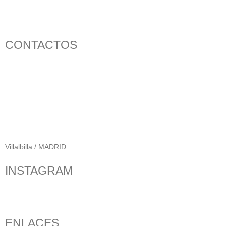
CONTACTOS
656 903 860
info@ascan.com.es
Villalbilla / MADRID
INSTAGRAM
ENLACES