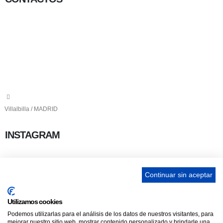
656 903 860
info@ascan.com.es
Villalbilla / MADRID
INSTAGRAM
Continuar sin aceptar
ENLACES
Utilizamos cookies
Podemos utilizarlas para el análisis de los datos de nuestros visitantes, para
Contacta
mejorar nuestro sitio web, mostrar contenido personalizado y brindarle una