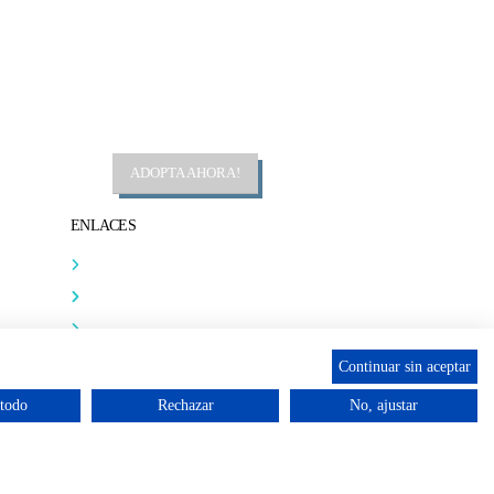
ADOPTA AHORA!
ENLACES
Contacta
Adopta un perro
Política de Privacidad
Aviso Legal
Continuar sin aceptar
 todo
Rechazar
No, ajustar