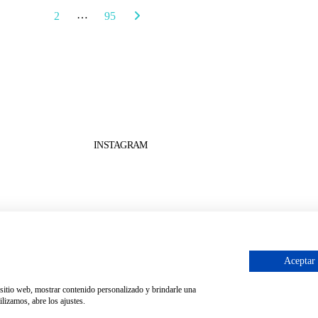
…
1
2
95
INSTAGRAM
Aceptar
o sitio web, mostrar contenido personalizado y brindarle una
ón por
Igor André Guerra.
lizamos, abre los ajustes.