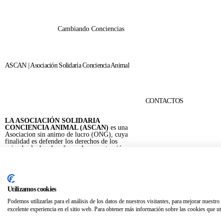
Cambiando Conciencias
ASCAN | Asociación Solidaría Conciencia Animal
CONTACTOS
LA ASOCIACIÓN SOLIDARIA
CONCIENCIA ANIMAL (ASCAN)
es una
Asociacion sin animo de lucro (ONG), cuya
656 903 860
finalidad es defender los derechos de los
animales luchando a favor de su protección y
bienestar.
info@ascan.com.es
Villalbilla / MADRID
Utilizamos cookies
Podemos utilizarlas para el análisis de los datos de nuestros visitantes, para mejorar nuestr
ASCAN. © 2022. Todos los derechos reservados. Desarrollado como donaci
excelente experiencia en el sitio web. Para obtener más información sobre las cookies que uti