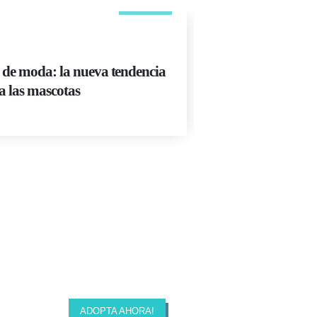
ADIESTRAMIENT
 de moda: la nueva tendencia
El truco de adies
a las mascotas
ir al baño
Read More
ADOPTA AHORA!