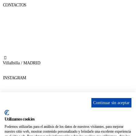
CONTACTOS
656 903 860
info@ascan.com.es
Villalbilla / MADRID
INSTAGRAM
Continuar sin aceptar
ENLACES
Utilizamos cookies
Contacta
Podemos utilizarlas para el análisis de los datos de nuestros visitantes, para mejorar
nuestro sitio web, mostrar contenido personalizado y brindarle una excelente experiencia
Adopta un perro