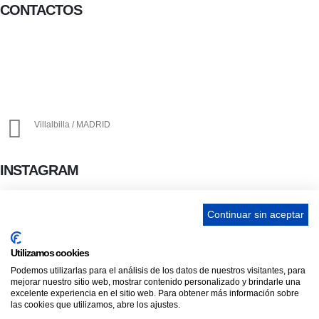
CONTACTOS
656 903 860
info@ascan.com.es
Villalbilla / MADRID
INSTAGRAM
Continuar sin aceptar
ENLACES
Utilizamos cookies
Contacta
Podemos utilizarlas para el análisis de los datos de nuestros visitantes, para
mejorar nuestro sitio web, mostrar contenido personalizado y brindarle una
Adopta un perro
excelente experiencia en el sitio web. Para obtener más información sobre
Política de Privacidad
las cookies que utilizamos, abre los ajustes.