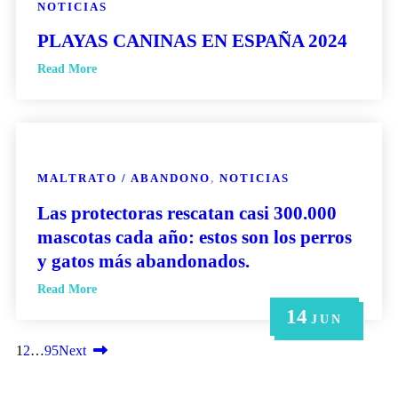
NOTICIAS
PLAYAS CANINAS EN ESPAÑA 2024
Read More
MALTRATO / ABANDONO
,
NOTICIAS
Las protectoras rescatan casi 300.000
mascotas cada año: estos son los perros
y gatos más abandonados.
Read More
14
21
14
6
6
MAY
MAY
JUN
JUN
JUN
1
2
…
95
Next