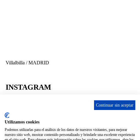
656 903 860
info@ascan.com.es
Villalbilla / MADRID
INSTAGRAM
Continuar sin aceptar
Utilizamos cookies
ENLACES
Podemos utilizarlas para el análisis de los datos de nuestros visitantes, para mejorar
nuestro sitio web, mostrar contenido personalizado y brindarle una excelente experiencia
Contacta
en el sitio web. Para obtener más información sobre las cookies que utilizamos, abre los