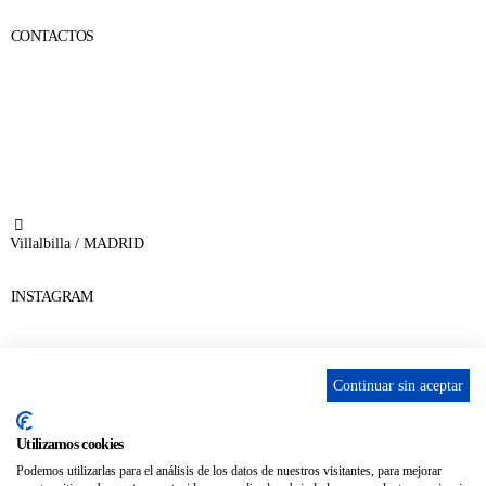
CONTACTOS
656 903 860
info@ascan.com.es
Villalbilla / MADRID
INSTAGRAM
Continuar sin aceptar
ENLACES
Utilizamos cookies
Contacta
Podemos utilizarlas para el análisis de los datos de nuestros visitantes, para mejorar