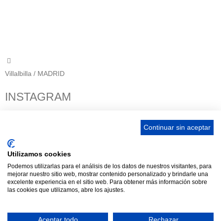
656 903 860
info@ascan.com.es
Villalbilla / MADRID
INSTAGRAM
Continuar sin aceptar
ENLACES
Utilizamos cookies
Podemos utilizarlas para el análisis de los datos de nuestros visitantes, para
Contacta
mejorar nuestro sitio web, mostrar contenido personalizado y brindarle una
Adopta un perro
excelente experiencia en el sitio web. Para obtener más información sobre
las cookies que utilizamos, abre los ajustes.
Política de Privacidad
Aviso Legal
Aceptar todo
Rechazar