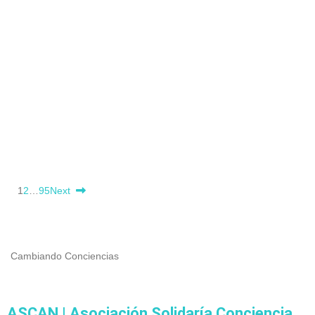
1
2
…
95
Next
Cambiando Conciencias
ASCAN | Asociación Solidaría Conciencia