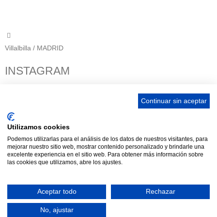
info@ascan.com.es
Villalbilla / MADRID
INSTAGRAM
Continuar sin aceptar
ENLACES
Utilizamos cookies
Podemos utilizarlas para el análisis de los datos de nuestros visitantes, para
Contacta
mejorar nuestro sitio web, mostrar contenido personalizado y brindarle una
Adopta un perro
excelente experiencia en el sitio web. Para obtener más información sobre
las cookies que utilizamos, abre los ajustes.
Política de Privacidad
Aviso Legal
Aceptar todo
Rechazar
ASCAN. © 2022. Todos los derechos reservados. Desarrollado
No, ajustar
como donación por
Igor André Guerra.