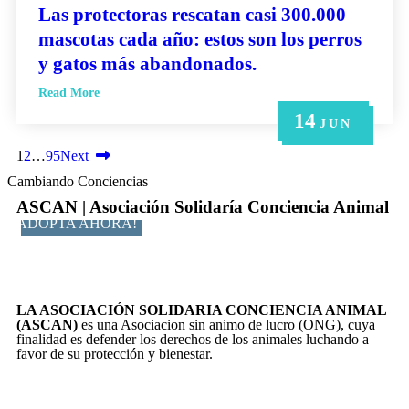
Las protectoras rescatan casi 300.000
mascotas cada año: estos son los perros
y gatos más abandonados.
Read More
14
21
14
6
6
MAY
MAY
JUN
JUN
JUN
1
2
…
95
Next
Cambiando Conciencias
ASCAN | Asociación Solidaría Conciencia Animal
ADOPTA AHORA!
LA ASOCIACIÓN SOLIDARIA CONCIENCIA ANIMAL
(ASCAN)
es una Asociacion sin animo de lucro (ONG), cuya
finalidad es defender los derechos de los animales luchando a
favor de su protección y bienestar.