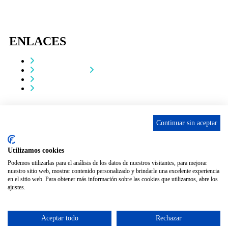
ENLACES
Contacta
Adopta un perro
Política de Privacidad
Aviso Legal
ASCAN. © 2022. Todos los derechos reservados. Desarrollado
Continuar sin aceptar
como donación por
Igor André Guerra.
Utilizamos cookies
Podemos utilizarlas para el análisis de los datos de nuestros visitantes, para mejorar
nuestro sitio web, mostrar contenido personalizado y brindarle una excelente experiencia
en el sitio web. Para obtener más información sobre las cookies que utilizamos, abre los
ajustes.
Aceptar todo
Rechazar