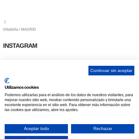
info@ascan.com.es
Villalbilla / MADRID
INSTAGRAM
Continuar sin aceptar
ENLACES
Utilizamos cookies
Podemos utilizarlas para el análisis de los datos de nuestros visitantes, para
Contacta
mejorar nuestro sitio web, mostrar contenido personalizado y brindarle una
excelente experiencia en el sitio web. Para obtener más información sobre
Adopta un perro
las cookies que utilizamos, abre los ajustes.
Política de Privacidad
Aviso Legal
Aceptar todo
Rechazar
ASCAN. © 2022. Todos los derechos reservados. Desarrollado como