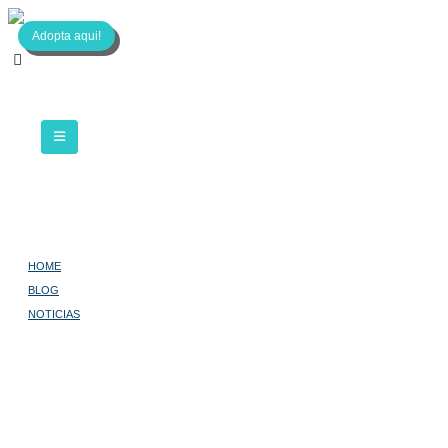
Adopta aqui!
HOME
BLOG
NOTICIAS
NUEVA LEY DE PROTECCIÓN DE LOS ANIMALES DE COMPAÑÍA DE
MADRID
NUEVA LEY DE
PROTECCIÓN DE LOS