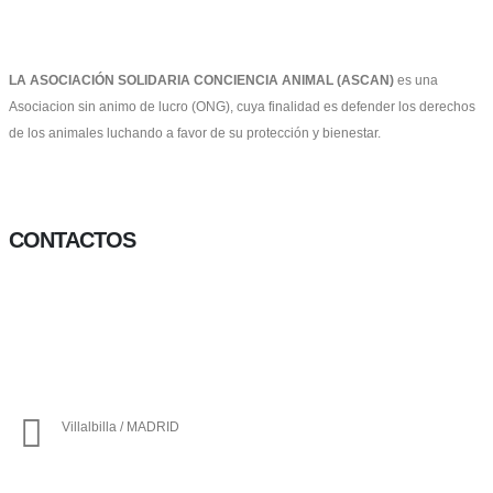
LA ASOCIACIÓN SOLIDARIA CONCIENCIA ANIMAL (ASCAN)
es una
Asociacion sin animo de lucro (ONG), cuya finalidad es defender los derechos
de los animales luchando a favor de su protección y bienestar.
Facebook-f
Twitter
Instagram
CONTACTOS
656 903 860
info@ascan.com.es
Villalbilla / MADRID