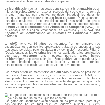
propietario al archivo de animales de compañía
La
identificación
de las mascotas consiste en la
implantación
de un
microchip
subcutáneo
en la zona izquierda del cuello o en la zona de
la cruz. Para que sea efectiva, se deben introducir los datos del
animal y los del
propietario
en una
base de datos
. De esta manera,
cuando consultemos el número del microchip nos saldrá siempre el
nombre de su dueño. A raíz de la aparición de los microchips, se creó
el
Archivo de Identificación de Animales de Compañía
(AIAC) , en
el Consejo de Colegios Veterinarios de Cataluña y
(REIAC)
Red
Española de Identificación de Animales de Compañía a nivel
nacional.
El
AIAC
tiene ya
26 años
de recorrido. “En un principio nos
encontrábamos con que los propietarios trataban de encontrar a sus
mascotas perdidas, pero resultaba muy complejo”, recuerda
Pifarré
.
“Desde entonces los
veterinarios
hemos explicado a los propietarios
que para
encontrar
una mascota perdida, antes hemos
de
identificar
a nuestros animales. Este
archivo
ya se puede utilizar
on line, haciendo que la identificación y todos los trámites
relacionados se puedan hacer efectivos en el momento.
Los
datos
deben de mantenerse
actualizados
cuando se produce un
cambio de domicilio o de dueño, en el archivo general del
AIAC
, cosa
que puede hacerse en cualquier centro veterinario, de
f
orma
electrónica
. Es también la forma correcta de garantizar que cada
animal cumple con las
necesidades sanitarias
de cada especie y
la
normativa vigente
.
Los gatos sin identificar suelen acabar en las protectoras, pero si ya
son adultos no es fácil que los adopten (Okssi68 / Getty