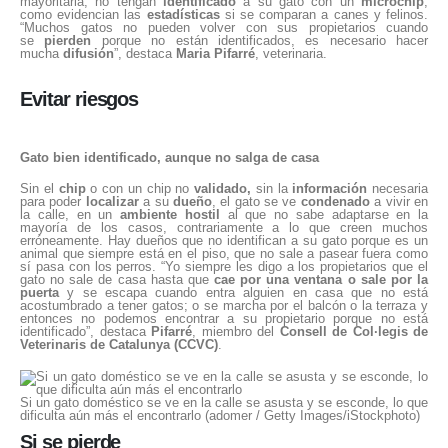
mayoritaria, no tengan
identificado
a su gato con un
microchip
,
como evidencian las
estadísticas
si se comparan a canes y felinos.
“Muchos gatos no pueden volver con sus propietarios cuando
se
pierden
porque no están identificados, es necesario hacer
mucha
difusión
”, destaca
Maria Pifarré
, veterinaria.
Evitar riesgos
Gato bien identificado, aunque no salga de casa
Sin el
chip
o con un chip no
validado,
sin la
información
necesaria
para poder
localizar
a su
dueño
, el gato se ve
condenado
a vivir en
la calle, en un
ambiente
hostil
al que no sabe adaptarse en la
mayoría de los casos, contrariamente a lo que creen muchos
erróneamente. Hay dueños que no identifican a su gato porque es un
animal que siempre está en el piso, que no sale a pasear fuera como
sí pasa con los perros. “Yo siempre les digo a los propietarios que el
gato no sale de casa hasta que
cae por una ventana o sale por la
puerta
y se escapa cuando entra alguien en casa que no está
acostumbrado a tener gatos; o se marcha por el balcón o la terraza y
entonces no podemos encontrar a su propietario porque no está
identificado”, destaca
Pifarré
, miembro del
Consell de Col·legis de
Veterinaris de Catalunya (CCVC)
.
Si un gato doméstico se ve en la calle se asusta y se esconde, lo que
dificulta aún más el encontrarlo (adomer / Getty Images/iStockphoto)
Si se pierde