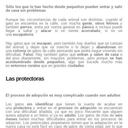
Sólo los que lo han hecho desde pequeños pueden entrar y salir
de casa sin problemas
Aunque las circunstancias de cada animal son distintas, cuando el
gato se encuentra en la calle, con mucha
gente
,
otros felinos
y
también
perros
, entra por norma general en
pánico
e incluso puede
llegar a saltar y
atacar
si se siente
acorralado
, si no ve
una
escapatoria
.
Hay gatos que se
escapan
, pero también hay dueños que se cansan
del animal y dejan que se marche o lo dejan y
abandonan
en
una
colonia
de gatos de calle pensando que podrá seguir viviendo sin
dificultad.
Falso
. Hay también gatos que
entran y salen de casa
o
del piso diariamente, sin mayores problemas, pero porque
se han
acostumbrado desde pequeños
, algo que sucede mucho más
en
entornos rurales
que en grandes
ciudades
.
Las protectoras
El proceso de adopción es muy complicado cuando son adultos
Los gatos
sin identificar
que tienen la suerte de acabar en
una
protectora
y entrar en el
proceso
de
adopción
se encuentran
con una dificultad añadida, ya que es poco frecuente que alguien
quiera adoptar a un felino si ya es
adulto
. Los gatos de más de
seis
meses
tienen muchas dificultades para entrar en los procesos de
adopción. Los potenciales propietarios temen que la adaptación en la
nueva casa no será fácil en caso de gatos de cierta edad, por lo que