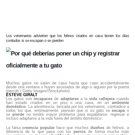
Los veterinarios advierten que los felinos criados en casa tienen los días
contados si se escapan o se pierden
Muchos gatos no salen de casa hasta que caen accidentalmente
desde una ventana o huyen asustados de algo o alguien por la puerta
(percds / Getty Images/iStockphoto)
ESTEVE GIRALT
Los gatos son
incapaces
de
adaptarse
a la
vida callejera
cuando
han estado criados en un piso o una casa, en un
ambiente
doméstico
. La advertencia, lanzada por los veterinarios, contradice a
todos los que, erróneamente, piensan que si su gato se
escapa
o
se
pierde
no tendrá mayor problema para espabilarse, regresar e
incluso adaptarse a la vida fuera del ámbito doméstico.
La falsa
creencia
popular
hace que muchos
dueños
de felinos, a
diferencia de lo que pasa con los
perros
de forma mucho más