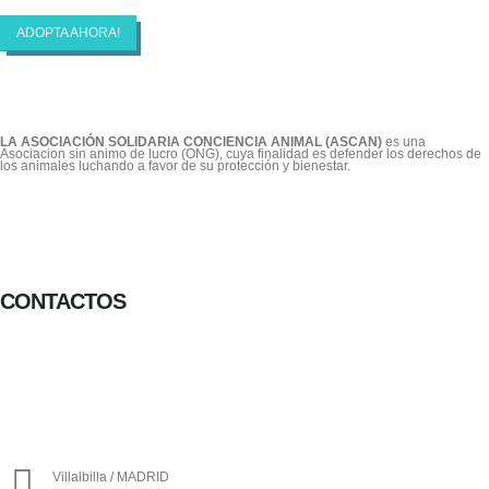
ADOPTA AHORA!
LA ASOCIACIÓN SOLIDARIA CONCIENCIA ANIMAL (ASCAN)
es una
Asociacion sin animo de lucro (ONG), cuya finalidad es defender los derechos de
los animales luchando a favor de su protección y bienestar.
CONTACTOS
656 903 860
info@ascan.com.es
Villalbilla / MADRID