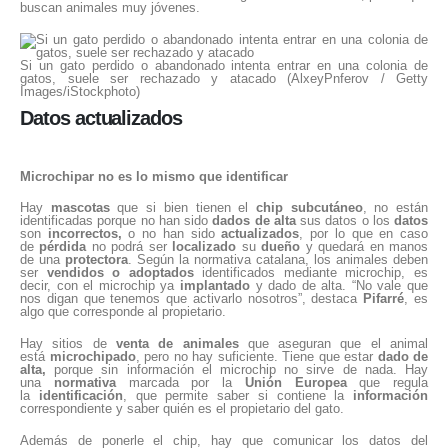
buscan animales muy jóvenes.
Si un gato perdido o abandonado intenta entrar en una colonia de
gatos, suele ser rechazado y atacado (AlxeyPnferov / Getty
Images/iStockphoto)
Datos actualizados
Microchipar no es lo mismo que identificar
Hay
mascotas
que si bien tienen el
chip subcutáneo
, no están
identificadas porque no han sido
dados de
alta
sus datos o los
datos
son
incorrectos,
o no han sido
actualizados
, por lo que en caso
de
pérdida
no podrá ser
localizado
su
dueño
y quedará en manos
de una
protectora
. Según la normativa catalana, los animales deben
ser
vendidos o adoptados
identificados mediante microchip, es
decir, con el microchip ya
implantado
y dado de alta. “No vale que
nos digan que tenemos que activarlo nosotros”, destaca
Pifarré
, es
algo que corresponde al propietario.
Hay sitios de
venta de animales
que aseguran que el animal
está
microchipado
, pero no hay suficiente. Tiene que estar
dado de
alta,
porque sin información el microchip no sirve de nada. Hay
una
normativa
marcada por la
Unión Europea
que regula
la
identificación
, que permite saber si contiene la
información
correspondiente y saber quién es el propietario del gato.
Además de ponerle el chip, hay que comunicar los datos del