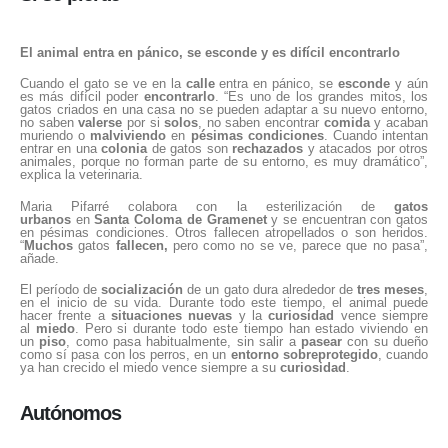
El animal entra en pánico, se esconde y es difícil encontrarlo
Cuando el gato se ve en la
calle
entra en pánico, se
esconde
y aún
es más difícil poder
encontrarlo
. “Es uno de los grandes mitos, los
gatos criados en una casa no se pueden adaptar a su nuevo entorno,
no saben
valerse
por si
solos
, no saben encontrar
comida
y acaban
muriendo o
malviviendo
en
pésimas
condiciones
. Cuando intentan
entrar en una
colonia
de gatos son
rechazados
y atacados por otros
animales, porque no forman parte de su entorno, es muy dramático”,
explica la veterinaria.
Maria Pifarré colabora con la esterilización de
gatos
urbanos
en
Santa Coloma de Gramenet
y se encuentran con gatos
en pésimas condiciones. Otros fallecen atropellados o son heridos.
“
Muchos
gatos
fallecen,
pero como no se ve, parece que no pasa”,
añade.
El período de
socialización
de un gato dura alrededor de
tres meses
,
en el inicio de su vida. Durante todo este tiempo, el animal puede
hacer frente a
situaciones nuevas
y la
curiosidad
vence siempre
al
miedo
. Pero si durante todo este tiempo han estado viviendo en
un
piso
, como pasa habitualmente, sin salir a
pasear
con su dueño
como sí pasa con los perros, en un
entorno
sobreprotegido
, cuando
ya han crecido el miedo vence siempre a su
curiosidad
.
Autónomos