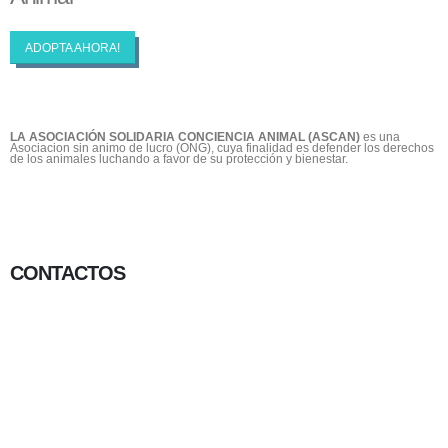
ADOPTA AHORA!
LA ASOCIACIÓN SOLIDARIA CONCIENCIA ANIMAL (ASCAN)
es una
Asociacion sin animo de lucro (ONG), cuya finalidad es defender los derechos
de los animales luchando a favor de su protección y bienestar.
CONTACTOS
656 903 860
info@ascan.com.es