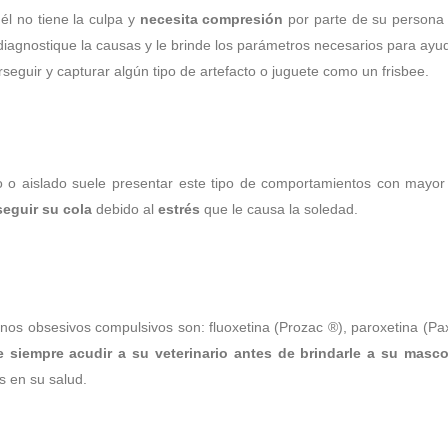
 él no tiene la culpa y
necesita compresión
por parte de su persona f
e diagnostique la causas y le brinde los parámetros necesarios para ayud
rseguir y capturar algún tipo de artefacto o juguete como un frisbee.
 aislado suele presentar este tipo de comportamientos con mayor fre
seguir su cola
debido al
estrés
que le causa la soledad.
s obsesivos compulsivos son: fluoxetina (Prozac ®), paroxetina (Paxil 
e siempre acudir a su veterinario antes de brindarle a su masc
s en su salud.