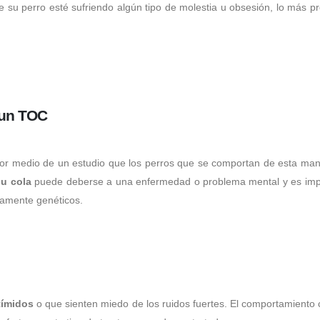
ue su perro esté sufriendo algún tipo de molestia u obsesión, lo más 
e un TOC
n por medio de un estudio que los perros que se comportan de esta ma
su cola
puede deberse a una enfermedad o problema mental y es import
tamente genéticos.
tímidos
o que sienten miedo de los ruidos fuertes. El comportamiento 