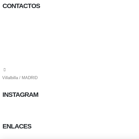
CONTACTOS
656 903 860
info@ascan.com.es
Villalbilla / MADRID
INSTAGRAM
ENLACES