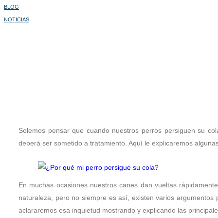
BLOG
NOTICIAS
¿POR QUÉ MI PERRO PERSIGUE SU COLA?, CAUSAS Y RECOMENDACIONES
¿Por qué mi perro persig
Solemos pensar que cuando nuestros perros persiguen su cola 
deberá ser sometido a tratamiento. Aquí le explicaremos algun
En muchas ocasiones nuestros canes dan vueltas rápidamente 
naturaleza, pero no siempre es así, existen varios argumentos p
aclararemos esa inquietud mostrando y explicando las principal