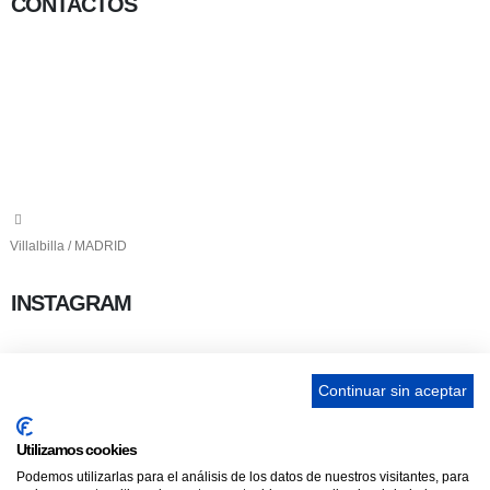
CONTACTOS
656 903 860
info@ascan.com.es
Villalbilla / MADRID
INSTAGRAM
Continuar sin aceptar
ENLACES
Utilizamos cookies
Podemos utilizarlas para el análisis de los datos de nuestros visitantes, para
Contacta