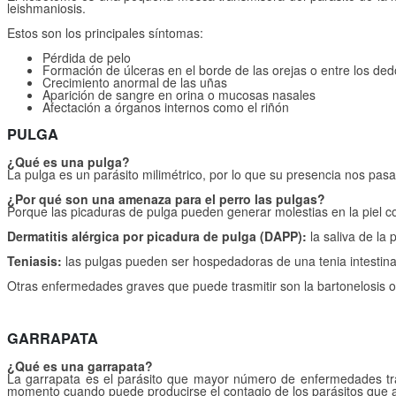
leishmaniosis.
Estos son los principales síntomas:
Pérdida de pelo
Formación de úlceras en el borde de las orejas o entre los ded
Crecimiento anormal de las uñas
Aparición de sangre en orina o mucosas nasales
Afectación a órganos internos como el riñón
PULGA
¿Qué es una pulga?
La pulga es un parásito milimétrico, por lo que su presencia nos pas
¿Por qué son una amenaza para el perro las pulgas?
Porque las picaduras de pulga pueden generar molestias en la piel co
Dermatitis alérgica por picadura de pulga (DAPP):
la saliva de la
Teniasis:
las pulgas pueden ser hospedadoras de una tenia intestinal.
Otras enfermedades graves que puede trasmitir son la bartonelosis o l
GARRAPATA
¿Qué es una garrapata?
La garrapata es el parásito que mayor número de enfermedades tran
momento cuando puede producirse el contagio de los parásitos que 