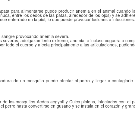
apata para alimentarse puede producir anemia en el animal cuando la
, nuca, entre los dedos de las patas, alrededor de los ojos) y se adhie
ce enterrado en la piel, lo que puede provocar lesiones e infecciones.
la sangre provocando anemia severa.
 severas, adelgazamiento extremo, anemia, e incluso ceguera o compl
por todo el cuerpo y afecta principalmente a las articulaciones, pudiend
cadura de un mosquito puede afectar al perro y llegar a contagiarl
de los mosquitos Aedes aegypti y Culex pipiens, infectados con el p
el perro hasta convertirse en gusano y se instala en el corazón y gra