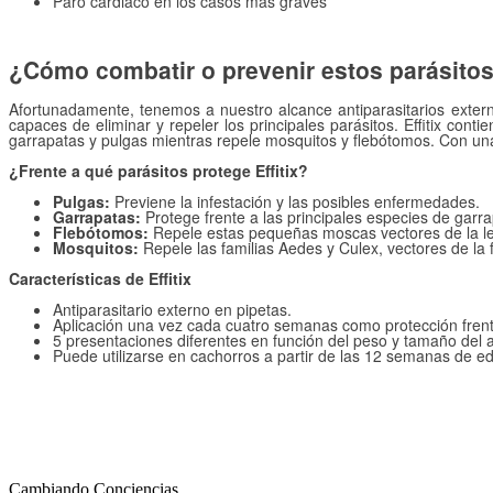
Paro cardiaco en los casos más graves
¿Cómo combatir o prevenir estos parásito
Afortunadamente, tenemos a nuestro alcance antiparasitarios exter
capaces de eliminar y repeler los principales parásitos. Effitix con
garrapatas y pulgas mientras repele mosquitos y flebótomos. Con una 
¿Frente a qué parásitos protege Effitix?
Pulgas:
Previene la infestación y las posibles enfermedades.
Garrapatas:
Protege frente a las principales especies de garr
Flebótomos:
Repele estas pequeñas moscas vectores de la le
Mosquitos:
Repele las familias Aedes y Culex, vectores de la fi
Características de Effitix
Antiparasitario externo en pipetas.
Aplicación una vez cada cuatro semanas como protección frent
5 presentaciones diferentes en función del peso y tamaño del a
Puede utilizarse en cachorros a partir de las 12 semanas de e
Cambiando Conciencias