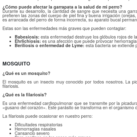
¿Cómo puede afectar la garrapata a la salud de mi perro?
Durante su desarrollo, la cantidad de sangre que necesita una garr
prefieren las zonas del cuerpo de piel fina y buena irrigación (orejas
es arrancada del perro de forma incorrecta, su aparato bucal permane
Estas son las enfermedades más graves que pueden contagiar:
Babesiosis:
esta enfermedad destruye los glóbulos rojos de 
Ehrlichiosis:
es una afección que puede provocar hemorragias
Beriliosis o enfermedad de Lyme:
esta bacteria se extiende 
MOSQUITO
¿Qué es un mosquito?
El mosquito es un insecto muy conocido por todos nosotros. La pi
filariosis.
¿Qué es la filariosis?
Es una enfermedad cardiopulmonar que se transmite por la picadura 
«gusano del corazón». Este parásito se transforma en el organismo d
La filariosis puede ocasionar en nuestro perro:
Dificultades respiratorias
Hemorragias nasales
Cansancio severo