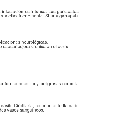
 infestación es intensa. Las garrapatas
ren a ellas fuertemente. Si una garrapata
icaciones neurológicas.
o causar cojera crónica en el perro.
e enfermedades muy peligrosas como la
arásito Dirofilaria, comúnmente llamado
ndes vasos sanguíneos.