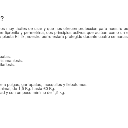
s?
nos muy fáciles de usar y que nos ofrecen protección para nuestro p
tiene fipronilo y permetrina, dos principios activos que actúan como u
pipeta Effitix, nuestro perro estará protegido durante cuatro semanas
apatas.
ishmaniosis.
lariosis.
e a pulgas, garrapatas, mosquitos y flebótomos.
nimal, de 1,5 Kg. hasta 60 Kg.
dad y con un peso mínimo de 1,5 kg.