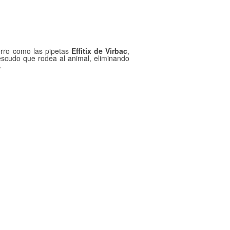
erro como las pipetas
Effitix de Virbac
,
n escudo que rodea al animal, eliminando
.