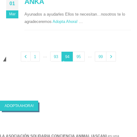
ANKA
01
Ayunados a ayudarles Ellos te necesitan…nosotros te lo
Mar
agradeceremos
Adopta Ahora!
…
…
…
1
93
94
95
99
Cambiando Conciencias
ASCAN | Asociación Solidaría Conciencia
Animal
ADOPTA AHORA!
LA ASOCIACIÓN SOLIDARIA CONCIENCIA ANIMAL (ASCAN)
es una