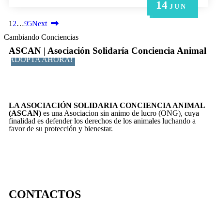
14
21
14
6
6
MAY
MAY
JUN
JUN
JUN
1
2
…
95
Next
Cambiando Conciencias
ASCAN | Asociación Solidaría Conciencia Animal
ADOPTA AHORA!
LA ASOCIACIÓN SOLIDARIA CONCIENCIA ANIMAL
(ASCAN)
es una Asociacion sin animo de lucro (ONG), cuya
finalidad es defender los derechos de los animales luchando a
favor de su protección y bienestar.
CONTACTOS