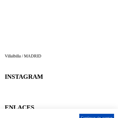
656 903 860
info@ascan.com.es
Villalbilla / MADRID
INSTAGRAM
ENLACES
Contacta
Continuar sin aceptar