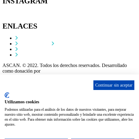
INSTAGRAM
ENLACES
Contacta
Adopta un perro
Política de Privacidad
Aviso Legal
ASCAN. © 2022. Todos los derechos reservados. Desarrollado
como donación por
Igor André Guerra.
Aviso Importante!
Continuar sin aceptar
Si esta interesado en visitar a alguno de nuestros peludos es
necesario solicitar
CITA PREVIA
. No se atiende sin cita por el
Utilizamos cookies
bienestar de los animales.
Podemos utilizarlas para el análisis de los datos de nuestros visitantes, para mejorar
Si quieres
solicitar cita
, mándanos un WhatsApp al
656903860
nuestro sitio web, mostrar contenido personalizado y brindarle una excelente experiencia
(
NO SE ATIENDEN LLAMADAS
) y nos pondremos en
en el sitio web. Para obtener más información sobre las cookies que utilizamos, abre los
contacto contigo lo antes posible.
ajustes.