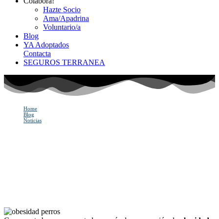
Colabora!
Hazte Socio
Ama/Apadrina
Voluntario/a
Blog
YA Adoptados
Contacta
SEGUROS TERRANEA
Home
Blog
Noticias
Riesgos de la obesidad en perros
Riesgos de la obesidad en
perros