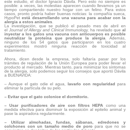
este estudio, el doctor Ignacio Dávila. Pero esto no siempre es
posible: a veces, las molestias aparecen cuando llevamos ya un
tiempo compartiendo nuestro hogar con un felino. Para estos
casos, pronto podría haber buenas noticias: la compañía sueca,
HypoPet
está desarrollando una vacuna para acabar con la
alergia a estos animales
.
La investigación, que se publicó el pasado mes de abril en
el
Journal of Allergy and Clinical Immunology,
ha revelado que
al
inyectar a los gatos una vacuna con anticuerpos es posible
neutralizar la proteína que produce la alergia
. Además,
ninguno de los 54 gatos que participaron en los cuatro
experimentos mostró ninguna reacción de toxicidad al
tratamiento.
Ahora, dicen desde la empresa, solo faltaría pasar por los
trámites de regulación de la Unión Europea para poder llevar el
producto al mercado. Mientras tanto, para minimizar los síntomas
de la alergia, solo podemos seguir los consejos que aportó Dávila
a BUENAVIDA:
– Aunque el gato odie el agua,
lavarlo con regularidad
para
eliminar la partícula de su pelo.
– Evitar que el gato colonice el dormitorio.
– Usar purificadores de aire con filtros HEPA
como una
medida efectiva para disminuir la exposición al epitelio animal y
pase la aspiradora regularmente.
– Utilizar almohadas, fundas, sábanas, edredones y
colchones con un tamaño medio de poro
para que no se