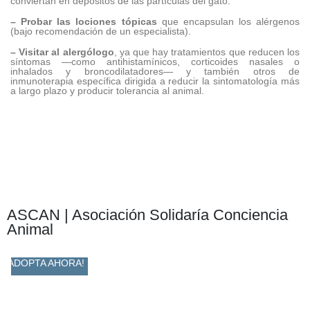
conviertan en depósitos de las partículas del gato.
– Probar las lociones tópicas
que encapsulan los alérgenos
(bajo recomendación de un especialista).
– Visitar al alergólogo
, ya que hay tratamientos que reducen los
síntomas —como antihistamínicos, corticoides nasales o
inhalados y broncodilatadores— y también otros de
inmunoterapia específica dirigida a reducir la sintomatología más
a largo plazo y producir tolerancia al animal.
ASCAN | Asociación Solidaría Conciencia
Animal
ADOPTA AHORA!