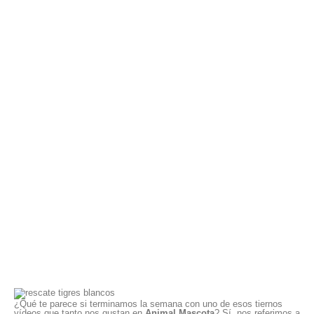
¿Qué te parece si terminamos la semana con uno de esos tiernos
vídeos que tanto nos gustan en
Animal Mascota
? Sí, nos referimos a