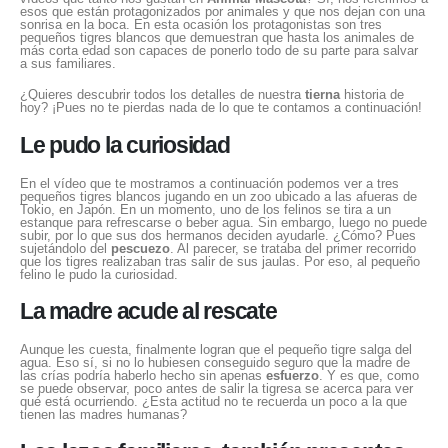
esos que están protagonizados por animales y que nos dejan con una
sonrisa en la boca. En esta ocasión los protagonistas son tres
pequeños tigres blancos que demuestran que hasta los animales de
más corta edad son capaces de ponerlo todo de su parte para salvar
a sus familiares.
¿Quieres descubrir todos los detalles de nuestra
tierna
historia de
hoy? ¡Pues no te pierdas nada de lo que te contamos a continuación!
Le pudo la curiosidad
En el vídeo que te mostramos a continuación podemos ver a tres
pequeños tigres blancos jugando en un zoo ubicado a las afueras de
Tokio, en Japón. En un momento, uno de los felinos se tira a un
estanque para refrescarse o beber agua. Sin embargo, luego no puede
subir, por lo que sus dos hermanos deciden ayudarle. ¿Cómo? Pues
sujetándolo del
pescuezo
. Al parecer, se trataba del primer recorrido
que los tigres realizaban tras salir de sus jaulas. Por eso, al pequeño
felino le pudo la curiosidad.
La madre acude al rescate
Aunque les cuesta, finalmente logran que el pequeño tigre salga del
agua. Eso sí, si no lo hubiesen conseguido seguro que la madre de
las crías podría haberlo hecho sin apenas
esfuerzo
. Y es que, como
se puede observar, poco antes de salir la tigresa se acerca para ver
qué está ocurriendo. ¿Esta actitud no te recuerda un poco a la que
tienen las madres humanas?