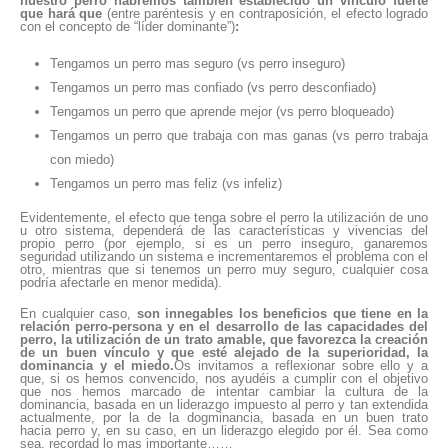
nuestro perro habremos también establecido un vínculo fuerte
que hará que
(entre paréntesis y en contraposición, el efecto logrado
con el concepto de “líder dominante”)
:
Tengamos un perro mas seguro (vs perro inseguro)
Tengamos un perro mas confiado (vs perro desconfiado)
Tengamos un perro que aprende mejor (vs perro bloqueado)
Tengamos un perro que trabaja con mas ganas (vs perro trabaja
con miedo)
Tengamos un perro mas feliz (vs infeliz)
Evidentemente, el efecto que tenga sobre el perro la utilización de uno
u otro sistema, dependerá de las características y vivencias del
propio perro (por ejemplo, si es un perro inseguro, ganaremos
seguridad utilizando un sistema e incrementaremos el problema con el
otro, mientras que si tenemos un perro muy seguro, cualquier cosa
podría afectarle en menor medida).
En cualquier caso,
son innegables los beneficios que tiene en la
relación perro-persona y en el desarrollo de las capacidades del
perro, la utilización de un trato amable, que favorezca la creación
de un buen vínculo y que esté alejado de la superioridad, la
dominancia y el miedo.
Os invitamos a reflexionar sobre ello y a
que, si os hemos convencido, nos ayudéis a cumplir con el objetivo
que nos hemos marcado de intentar cambiar la cultura de la
dominancia, basada en un liderazgo impuesto al perro y tan extendida
actualmente, por la de la dogminancia, basada en un buen trato
hacia perro y, en su caso, en un liderazgo elegido por él. Sea como
sea, recordad lo mas importante……