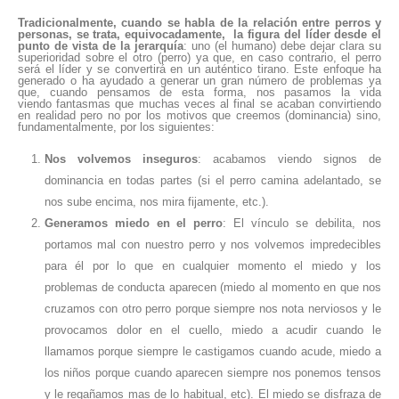
Tradicionalmente, cuando se habla de la relación entre perros y
personas, se trata, equivocadamente, la figura del líder desde el
punto de vista de la jerarquía
: uno (el humano) debe dejar clara su
superioridad sobre el otro (perro) ya que, en caso contrario, el perro
será el líder y se convertirá en un auténtico tirano. Este enfoque ha
generado o ha ayudado a generar un gran número de problemas ya
que, cuando pensamos de esta forma, nos pasamos la vida
viendo fantasmas que muchas veces al final se acaban convirtiendo
en realidad pero no por los motivos que creemos (dominancia) sino,
fundamentalmente, por los siguientes:
Nos volvemos inseguros
: acabamos viendo signos de
dominancia en todas partes (si el perro camina adelantado, se
nos sube encima, nos mira fijamente, etc.).
Generamos miedo en el perro
: El vínculo se debilita, nos
portamos mal con nuestro perro y nos volvemos impredecibles
para él por lo que en cualquier momento el miedo y los
problemas de conducta aparecen (miedo al momento en que nos
cruzamos con otro perro porque siempre nos nota nerviosos y le
provocamos dolor en el cuello, miedo a acudir cuando le
llamamos porque siempre le castigamos cuando acude, miedo a
los niños porque cuando aparecen siempre nos ponemos tensos
y le regañamos mas de lo habitual, etc). El miedo se disfraza de