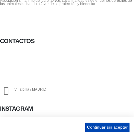
Asociacion sin animo de lucro (ONG), cuya finalidad es defender los derechos de
los animales luchando a favor de su protección y bienestar.
CONTACTOS
656 903 860
info@ascan.com.es
Villalbilla / MADRID
INSTAGRAM
Continuar sin aceptar