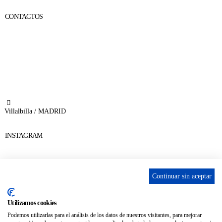
CONTACTOS
656 903 860
info@ascan.com.es
Villalbilla / MADRID
INSTAGRAM
Continuar sin aceptar
ENLACES
Utilizamos cookies
Contacta
Podemos utilizarlas para el análisis de los datos de nuestros visitantes, para mejorar