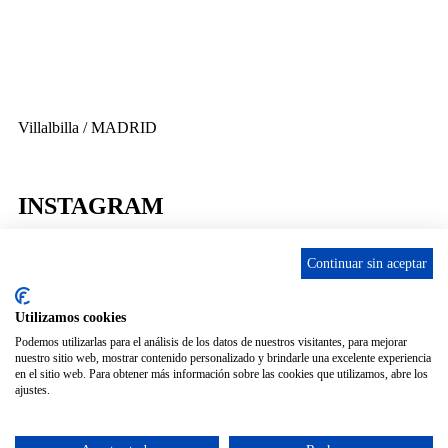
info@ascan.com.es
Villalbilla / MADRID
INSTAGRAM
Continuar sin aceptar
ENLACES
Utilizamos cookies
Podemos utilizarlas para el análisis de los datos de nuestros visitantes, para mejorar
nuestro sitio web, mostrar contenido personalizado y brindarle una excelente experiencia
Contacta
en el sitio web. Para obtener más información sobre las cookies que utilizamos, abre los
Adopta un perro
ajustes.
Política de Privacidad
Aviso Legal