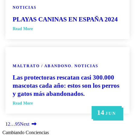
NOTICIAS
PLAYAS CANINAS EN ESPAÑA 2024
Read More
MALTRATO / ABANDONO
,
NOTICIAS
Las protectoras rescatan casi 300.000
mascotas cada año: estos son los perros
y gatos más abandonados.
Read More
14
21
14
6
6
MAY
MAY
JUN
JUN
JUN
1
2
…
95
Next
Cambiando Conciencias