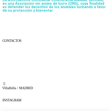
LA ASOCIACIÓN SOLIDARIA CONCIENCIA ANIMAL (ASCAN)
es una Asociacion sin animo de lucro (ONG), cuya finalidad
es defender los derechos de los animales luchando a favor
de su protección y bienestar.
CONTACTOS
656 903 860
info@ascan.com.es
Villalbilla / MADRID
INSTAGRAM