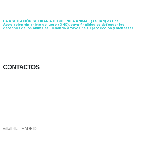
LA ASOCIACIÓN SOLIDARIA CONCIENCIA ANIMAL (ASCAN)
es una
Asociacion sin animo de lucro (ONG), cuya finalidad es defender los
derechos de los animales luchando a favor de su protección y bienestar.
CONTACTOS
656 903 860
info@ascan.com.es
Villalbilla / MADRID