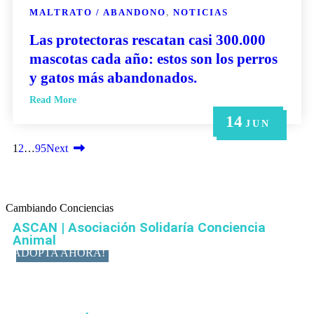
MALTRATO / ABANDONO
,
NOTICIAS
Las protectoras rescatan casi 300.000
mascotas cada año: estos son los perros
y gatos más abandonados.
Read More
14
21
14
6
6
MAY
MAY
JUN
JUN
JUN
1
2
…
95
Next
Cambiando Conciencias
ASCAN | Asociación Solidaría Conciencia
Animal
ADOPTA AHORA!