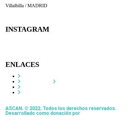
Villalbilla / MADRID
INSTAGRAM
ENLACES
Contacta
Adopta un perro
Política de Privacidad
Aviso Legal
ASCAN. © 2022. Todos los derechos reservados.
Desarrollado como donación por
Igor André Guerra.