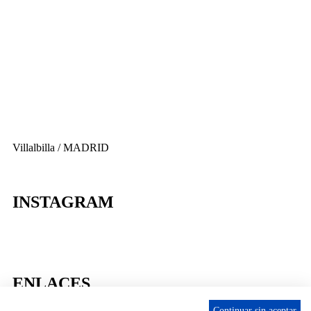
656 903 860
info@ascan.com.es
Villalbilla / MADRID
INSTAGRAM
ENLACES
Contacta
Continuar sin aceptar