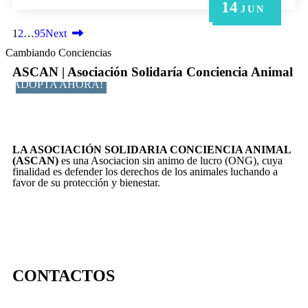
14
21
14
6
6
MAY
MAY
JUN
JUN
JUN
1
2
…
95
Next
Cambiando Conciencias
ASCAN | Asociación Solidaría Conciencia Animal
ADOPTA AHORA!
LA ASOCIACIÓN SOLIDARIA CONCIENCIA ANIMAL
(ASCAN)
es una Asociacion sin animo de lucro (ONG), cuya
finalidad es defender los derechos de los animales luchando a
favor de su protección y bienestar.
CONTACTOS