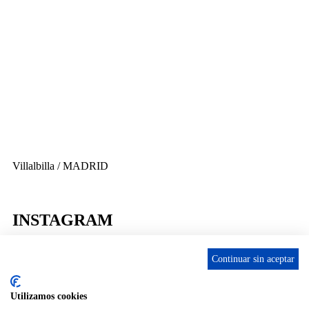
656 903 860
info@ascan.com.es
Villalbilla / MADRID
INSTAGRAM
Continuar sin aceptar
Utilizamos cookies
ENLACES