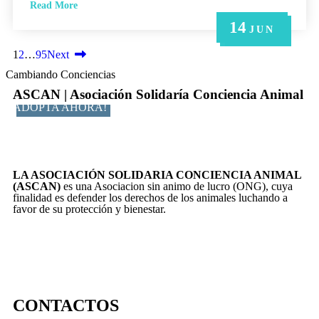
Read More
14
21
14
6
6
MAY
MAY
JUN
JUN
JUN
1
2
…
95
Next
Cambiando Conciencias
ASCAN | Asociación Solidaría Conciencia Animal
ADOPTA AHORA!
LA ASOCIACIÓN SOLIDARIA CONCIENCIA ANIMAL
(ASCAN)
es una Asociacion sin animo de lucro (ONG), cuya
finalidad es defender los derechos de los animales luchando a
favor de su protección y bienestar.
CONTACTOS