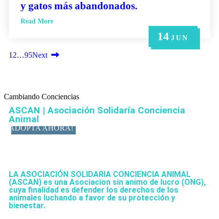
y gatos más abandonados.
Read More
14
21
14
6
6
MAY
MAY
JUN
JUN
JUN
1
2
…
95
Next
Cambiando Conciencias
ASCAN | Asociación Solidaría Conciencia
Animal
ADOPTA AHORA!
LA ASOCIACIÓN SOLIDARIA CONCIENCIA ANIMAL
(ASCAN)
es una Asociacion sin animo de lucro (ONG),
cuya finalidad es defender los derechos de los
animales luchando a favor de su protección y
bienestar.