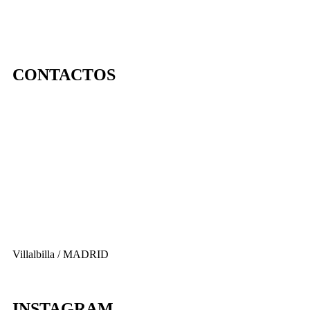
CONTACTOS
656 903 860
info@ascan.com.es
Villalbilla / MADRID
INSTAGRAM