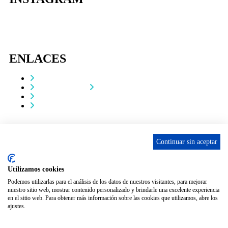
ENLACES
Contacta
Adopta un perro
Política de Privacidad
Aviso Legal
ASCAN. © 2022. Todos los derechos reservados.
Desarrollado como donación por
Igor André Guerra.
Continuar sin aceptar
Utilizamos cookies
Podemos utilizarlas para el análisis de los datos de nuestros visitantes, para mejorar
nuestro sitio web, mostrar contenido personalizado y brindarle una excelente experiencia
en el sitio web. Para obtener más información sobre las cookies que utilizamos, abre los
ajustes.