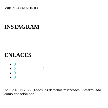
Villalbilla / MADRID
INSTAGRAM
ENLACES
Contacta
Adopta un perro
Política de Privacidad
Aviso Legal
ASCAN. © 2022. Todos los derechos reservados. Desarrollado
como donación por
Igor André Guerra.