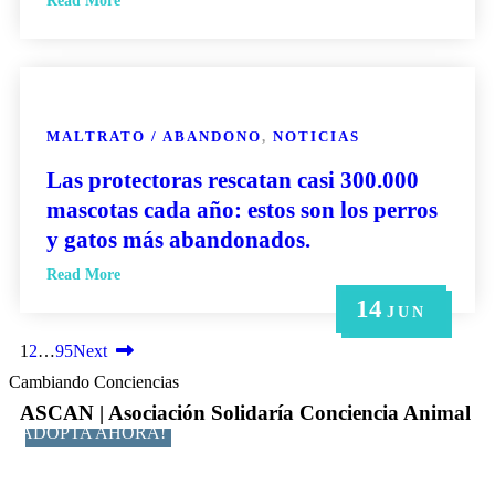
Read More
MALTRATO / ABANDONO
,
NOTICIAS
Las protectoras rescatan casi 300.000
mascotas cada año: estos son los perros
y gatos más abandonados.
Read More
14
21
14
6
6
MAY
MAY
JUN
JUN
JUN
1
2
…
95
Next
Cambiando Conciencias
ASCAN | Asociación Solidaría Conciencia Animal
ADOPTA AHORA!