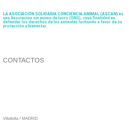
LA ASOCIACIÓN SOLIDARIA CONCIENCIA ANIMAL (ASCAN)
es
una Asociacion sin animo de lucro (ONG), cuya finalidad es
defender los derechos de los animales luchando a favor de su
protección y bienestar.
CONTACTOS
656 903 860
info@ascan.com.es
Villalbilla / MADRID